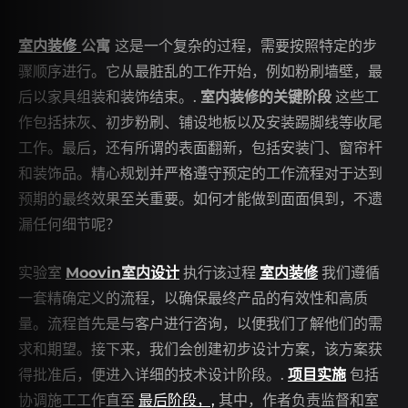
室内装修
公寓
这是一个复杂的过程，需要按照特定的步
骤顺序进行。它从最脏乱的工作开始，例如粉刷墙壁，最
后以家具组装和装饰结束。.
室内装修的关键阶段
这些工
作包括抹灰、初步粉刷、铺设地板以及安装踢脚线等收尾
工作。最后，还有所谓的表面翻新，包括安装门、窗帘杆
和装饰品。精心规划并严格遵守预定的工作流程对于达到
预期的最终效果至关重要。如何才能做到面面俱到，不遗
漏任何细节呢？
实验室
Moovin室内设计
执行该过程
室内装修
我们遵循
一套精确定义的流程，以确保最终产品的有效性和高质
量。流程首先是与客户进行咨询，以便我们了解他们的需
求和期望。接下来，我们会创建初步设计方案，该方案获
得批准后，便进入详细的技术设计阶段。.
项目实施
包括
协调施工工作直至
最后阶段，,
其中，作者负责监督和室