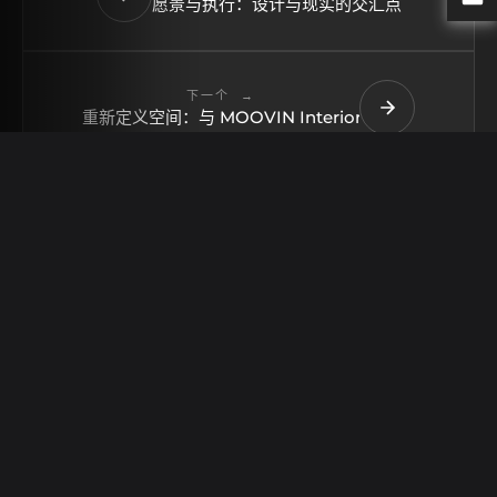
愿景与执行：设计与现实的交汇点
下一个
重新定义空间：与 MOOVIN Interiors 一起探索设计艺
一切都以您为中心！
Moovin Interiors 是一家建筑工作室，将设计与室内装修相结