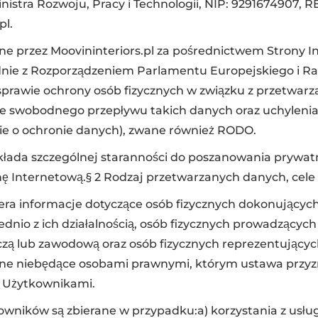
istra Rozwoju, Pracy i Technologii, NIP: 9291674907, 
pl.
e przez Moovininteriors.pl za pośrednictwem Strony I
nie z Rozporządzeniem Parlamentu Europejskiego i Rad
w sprawie ochrony osób fizycznych w związku z przetwa
ie swobodnego przepływu takich danych oraz uchyleni
ie o ochronie danych), zwane również RODO.
okłada szczególnej staranności do poszanowania prywa
ę Internetową.§ 2 Rodzaj przetwarzanych danych, cel
biera informacje dotyczące osób fizycznych dokonującyc
ednio z ich działalnością, osób fizycznych prowadzącyc
czą lub zawodową oraz osób fizycznych reprezentujący
jne niebędące osobami prawnymi, którym ustawa przyz
e Użytkownikami.
ników są zbierane w przypadku:a) korzystania z usług