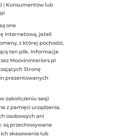
i i Konsumentów lub
IP
są one
 Internetową, jeżeli
omeny, z której pochodzi,
ącą ten plik. Informacje
ez Moovininteriors.pl
dzających Stronę
zin prezentowanych
po zakończeniu sesji
e z pamięci urządzenia.
ych osobowych ani
e: są przechowywane
ich skasowania lub