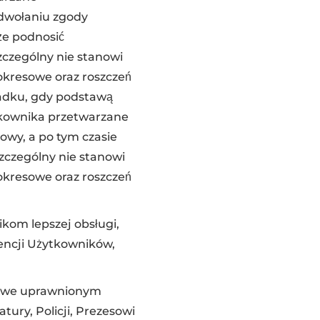
odwołaniu zgody
że podnosić
zczególny nie stanowi
 okresowe oraz roszczeń
padku, gdy podstawą
kownika przetwarzane
owy, a po tym czasie
szczególny nie stanowi
 okresowe oraz roszczeń
om lepszej obsługi,
rencji Użytkowników,
bowe uprawnionym
ry, Policji, Prezesowi