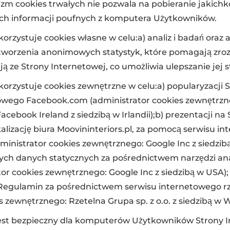
zm cookies trwałych nie pozwala na pobieranie jakich
ch informacji poufnych z komputera Użytkowników.
korzystuje cookies własne w celu:a) analiz i badań oraz 
 tworzenia anonimowych statystyk, które pomagają zroz
ą ze Strony Internetowej, co umożliwia ulepszanie jej st
korzystuje cookies zewnętrzne w celu:a) popularyzacji
owego Facebook.com (administrator cookies zewnętrzn
acebook Ireland z siedzibą w Irlandii);b) prezentacji na
alizację biura Moovininteriors.pl, za pomocą serwisu i
nistrator cookies zewnętrznego: Google Inc z siedzibą
ch danych statycznych za pośrednictwem narzędzi ana
tor cookies zewnętrznego: Google Inc z siedzibą w USA); 
 Regulamin za pośrednictwem serwisu internetowego r
s zewnętrznego: Rzetelna Grupa sp. z o.o. z siedzibą w 
est bezpieczny dla komputerów Użytkowników Strony I