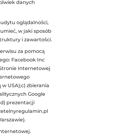
kolwiek danych
audytu oglądalności,
umieć, w jaki sposób
ruktury i zawartości.
 Serwisu za pomocą
ego: Facebook Inc
 Stronie Internetowej
nternetowego
 w USA);c) zbierania
litycznych Google
d) prezentacji
zetelnyregulamin.pl
Warszawie).
nternetowej.