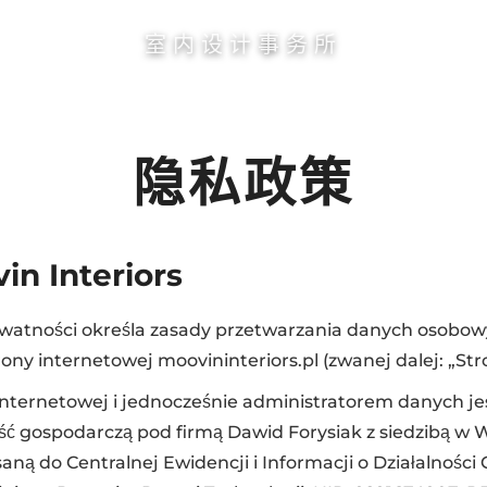
室内设计事务所
隐私政策
n Interiors
rywatności określa zasady przetwarzania danych osobo
ny internetowej moovininteriors.pl (zwanej dalej: „Str
Internetowej i jednocześnie administratorem danych je
ć gospodarczą pod firmą Dawid Forysiak z siedzibą w W
isaną do Centralnej Ewidencji i Informacji o Działalnośc