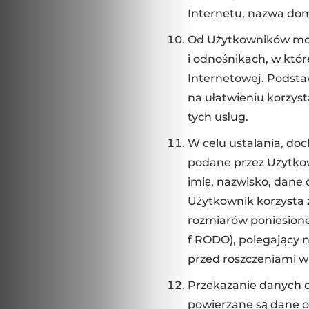
Internetu, nazwa dom
Od Użytkowników mog
i odnośnikach, w któ
Internetowej. Podstaw
na ułatwieniu korzys
tych usług.
W celu ustalania, do
podane przez Użytkow
imię, nazwisko, dane d
Użytkownik korzysta 
rozmiarów poniesionej
f RODO), polegający n
przed roszczeniami 
Przekazanie danych o
powierzane są dane o