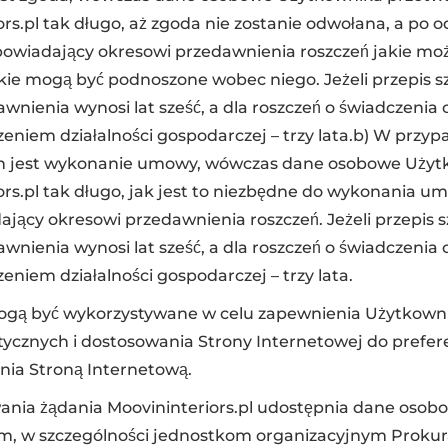
ors.pl tak długo, aż zgoda nie zostanie odwołana, a po 
powiadający okresowi przedawnienia roszczeń jakie mo
jakie mogą być podnoszone wobec niego. Jeżeli przepis s
awnienia wynosi lat sześć, a dla roszczeń o świadczenia
eniem działalności gospodarczej – trzy lata.b) W przy
h jest wykonanie umowy, wówczas dane osobowe Użyt
ors.pl tak długo, jak jest to niezbędne do wykonania um
jący okresowi przedawnienia roszczeń. Jeżeli przepis 
awnienia wynosi lat sześć, a dla roszczeń o świadczenia
niem działalności gospodarczej – trzy lata.
gą być wykorzystywane w celu zapewnienia Użytkownik
stycznych i dostosowania Strony Internetowej do prefe
nia Stroną Internetową.
ania żądania Moovininteriors.pl udostępnia dane oso
w szczególności jednostkom organizacyjnym Prokuratu