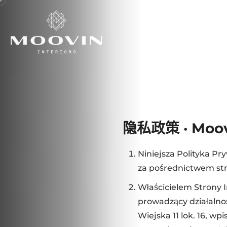
隐私政策 · Moovi
Niniejsza Polityka P
za pośrednictwem stro
Właścicielem Strony 
prowadzący działalnoś
Wiejska 11 lok. 16, wp