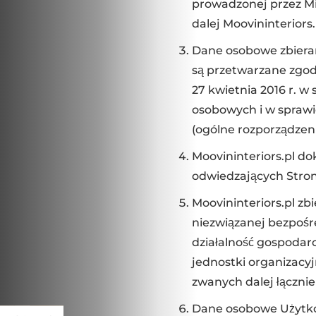
prowadzonej przez Min
dalej Moovininteriors.
Dane osobowe zbieran
są przetwarzane zgod
27 kwietnia 2016 r. 
osobowych i w spraw
(ogólne rozporządzen
Moovininteriors.pl d
odwiedzających Stron
Moovininteriors.pl z
niezwiązanej bezpośr
działalność gospodar
jednostki organizacy
zwanych dalej łączni
Dane osobowe Użytkow