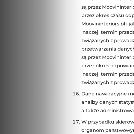
są przez Moovininteri
przez okres czasu od
Moovininteriors.pl i 
inaczej, termin przed
związanych z prowadz
przetwarzania danyc
są przez Moovininteri
przez okres odpowiada
inaczej, termin przed
związanych z prowadze
Dane nawigacyjne mo
analizy danych staty
a także administrowa
W przypadku skierow
organom państwowym, 