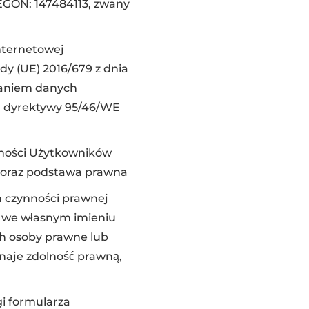
REGON: 147484113, zwany
nternetowej
y (UE) 2016/679 z dnia
rzaniem danych
a dyrektywy 95/46/WE
tności Użytkowników
e oraz podstawa prawna
h czynności prawnej
h we własnym imieniu
ch osoby prawne lub
naje zdolność prawną,
i formularza