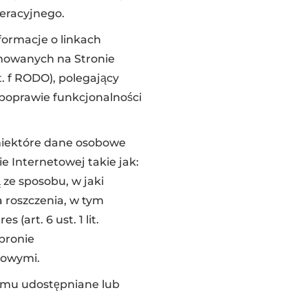
peracyjnego.
ormacje o linkach
jmowanych na Stronie
t. f RODO), polegający
 poprawie funkcjonalności
 niektóre dane osobowe
 Internetowej takie jak:
 ze sposobu, w jaki
 roszczenia, w tym
art. 6 ust. 1 lit.
obronie
wowymi.
Komu udostępniane lub