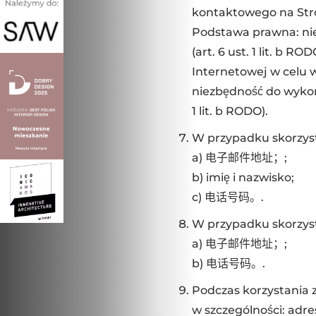
kontaktowego na Stro
Podstawa prawna: ni
(art. 6 ust. 1 lit. b 
Internetowej w celu
niezbędność do wykon
1 lit. b RODO).
W przypadku skorzyst
a) 电子邮件地址；;
b) imię i nazwisko;
c) 电话号码。.
W przypadku skorzyst
a) 电子邮件地址；;
b) 电话号码。.
Podczas korzystania 
w szczególności: adr