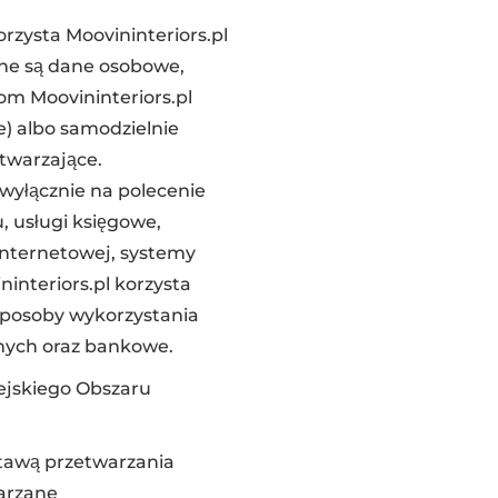
zysta Moovininteriors.pl
ne są dane osobowe,
om Moovininteriors.pl
) albo samodzielnie
etwarzające.
wyłącznie na polecenie
, usługi księgowe,
Internetowej, systemy
interiors.pl korzysta
i sposoby wykorzystania
nych oraz bankowe.
pejskiego Obszaru
tawą przetwarzania
arzane