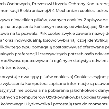
ch Osobowych, Prezesowi Urzędu Ochrony Konkurencj
unikacji Elektronicznej.§ 4 Mechanizm cookies, adres 
żywa niewielkich plików, zwanych cookies. Zapisywane 
s.pl na urządzeniu końcowym osoby odwiedzającej Stronę
owa na to pozwala. Plik cookie zwykle zawiera nazwę d
a” oraz indywidualną, losowo wybraną liczbę identyfikuj
lików tego typu pomagają dostosowywać oferowane prz
alnych preferencji i rzeczywistych potrzeb osób odwie
ż możliwość opracowywania ogólnych statystyk odwied
 Internetowej.
korzystuje dwa typy plików cookies:a) Cookies sesyjne: 
ub wyłączeniu komputera zapisane informacje są usuwan
syjnych nie pozwala na pobieranie jakichkolwiek dan
poufnych z komputerów Użytkowników.b) Cookies trwał
a końcowego Użytkownika i pozostają tam do momentu 