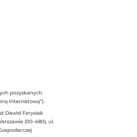
wych pozyskanych
oną Internetową”).
st Dawid Forysiak
arszawie (00-480), ul.
i Gospodarczej