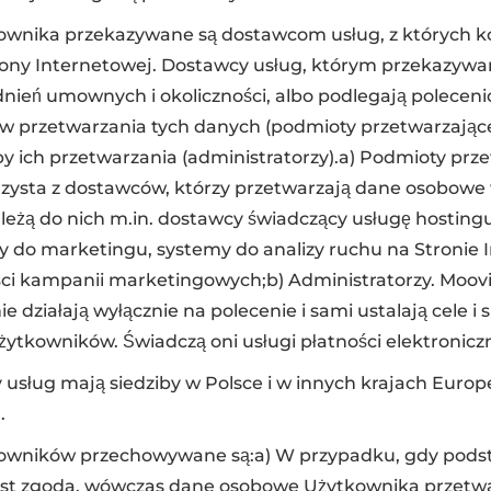
nika przekazywane są dostawcom usług, z których kor
ony Internetowej. Dostawcy usług, którym przekazywa
dnień umownych i okoliczności, albo podlegają poleceni
ów przetwarzania tych danych (podmioty przetwarzające
oby ich przetwarzania (administratorzy).a) Podmioty prz
orzysta z dostawców, którzy przetwarzają dane osobowe 
ależą do nich m.in. dostawcy świadczący usługę hostingu
y do marketingu, systemy do analizy ruchu na Stronie 
ci kampanii marketingowych;b) Administratorzy. Moovin
ie działają wyłącznie na polecenie i sami ustalają cele 
tkowników. Świadczą oni usługi płatności elektronicz
 usług mają siedziby w Polsce i w innych krajach Euro
.
wników przechowywane są:a) W przypadku, gdy pods
st zgoda, wówczas dane osobowe Użytkownika przetw