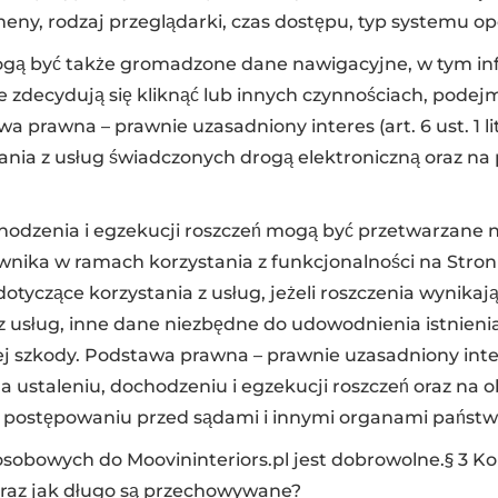
eny, rodzaj przeglądarki, czas dostępu, typ systemu o
ą być także gromadzone dane nawigacyjne, w tym inf
re zdecydują się kliknąć lub innych czynnościach, pode
a prawna – prawnie uzasadniony interes (art. 6 ust. 1 li
tania z usług świadczonych drogą elektroniczną oraz na
chodzenia i egzekucji roszczeń mogą być przetwarzane
nika w ramach korzystania z funkcjonalności na Stronie
otyczące korzystania z usług, jeżeli roszczenia wynikają
z usług, inne dane niezbędne do udowodnienia istnienia
 szkody. Podstawa prawna – prawnie uzasadniony interes (
a ustaleniu, dochodzeniu i egzekucji roszczeń oraz na 
w postępowaniu przed sądami i innymi organami państ
sobowych do Moovininteriors.pl jest dobrowolne.§ 3 
raz jak długo są przechowywane?