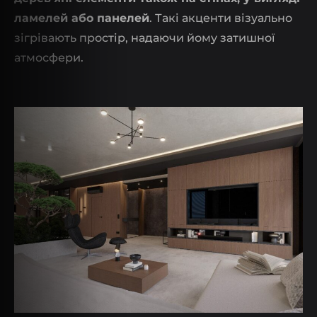
ламелей або панелей
. Такі акценти візуально
зігрівають простір, надаючи йому затишної
атмосфери.