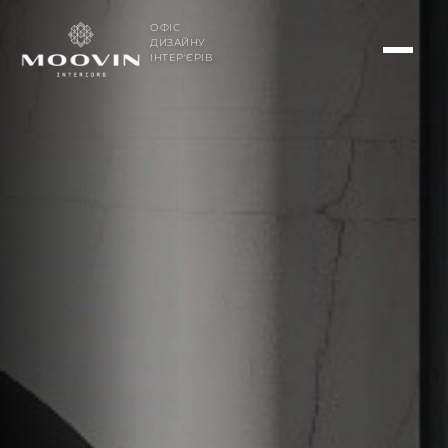
ОФІС
ДИЗАЙНУ
ІНТЕР'ЄРІВ