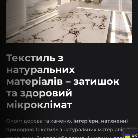
Текстиль з
натуральних
матеріалів – затишок
та здоровий
мікроклімат
Окрім дерева та каменю,
інтер'єри, натхненні
природою
Текстиль з натуральних матеріалів є
UK