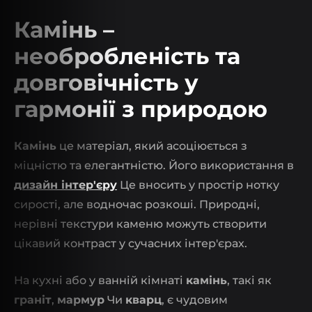
Камінь –
необробленість та
довговічність у
гармонії з природою
Камінь
це матеріал, який асоціюється з
міцністю та елегантністю. Його використання в
дизайн інтер'єру
Це вносить у простір нотку
сирості, але водночас розкоші. Природні,
нерівні текстури каменю можуть створити
цікавий контраст у сучасних інтер'єрах.
На кухні або у ванній кімнаті
камінь
, такі як
граніт
,
мармур
Чи
кварц
, є чудовим