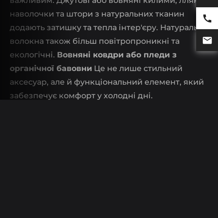
важливим. Джутові або вовняні килими, лляні
наволочки та штори з натуральних тканин
додають затишку та тепла інтер'єру. Натуральні
волокна також більш повітропроникні та
екологічні.
Вовняні ковдри або пледи з
органічної бавовни
Це не лише стильний
аксесуар, але й функціональний елемент, який
забезпечує комфорт у холодні дні.
Рослини як природна
прикраса
Не можна забувати про рослини, які є
природним елементом. Кімнатні рослини