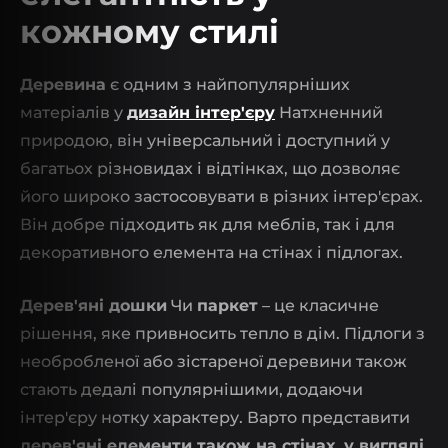
кожному стилі
Деревина
є одним з найпопулярніших
матеріалів у
дизайн інтер'єру
Натхненний
природою, він універсальний і доступний у
багатьох різновидах і відтінках, що дозволяє
його широко застосовувати в різних інтер'єрах.
Він добре підходить як для меблів, так і для
декоративного елемента на стінах і підлогах.
Дерев'яні дошки
Чи
паркет
– це класичне
рішення, яке привносить тепло в дім. Підлоги з
необробленої або зістареної деревини також
стають дедалі популярнішими, додаючи
інтер'єру нотку характеру. Варто представити
дерев'яні елементи також на стінах, у вигляді