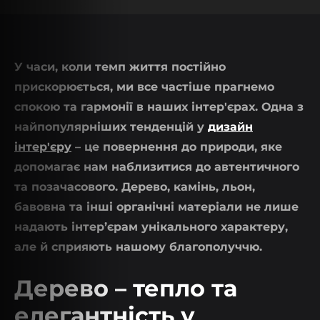
У часи, коли темп життя постійно
прискорюється, ми все частіше прагнемо
спокою та гармонії в наших інтер'єрах. Одна з
найпопулярніших тенденцій у
дизайн
інтер'єру
– це повернення до природи, яке
допомагає нам наблизитися до автентичного
та позачасового. Дерево, камінь, льон,
бавовна та інші органічні матеріали не лише
надають інтер’єрам унікального характеру,
але й сприяють нашому благополуччю.
Дерево – тепло та
елегантність у