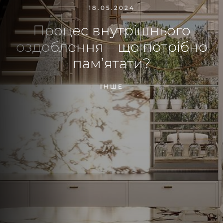
18.05.2024
Процес внутрішнього
оздоблення – що потрібно
пам’ятати?
ІНШЕ