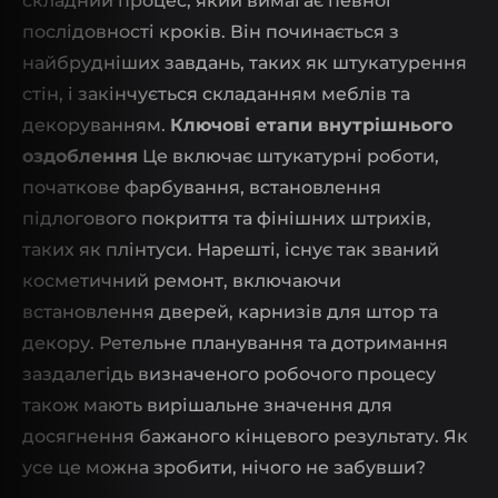
складний процес, який вимагає певної
послідовності кроків. Він починається з
найбрудніших завдань, таких як штукатурення
стін, і закінчується складанням меблів та
декоруванням.
Ключові етапи внутрішнього
оздоблення
Це включає штукатурні роботи,
початкове фарбування, встановлення
підлогового покриття та фінішних штрихів,
таких як плінтуси. Нарешті, існує так званий
косметичний ремонт, включаючи
встановлення дверей, карнизів для штор та
декору. Ретельне планування та дотримання
заздалегідь визначеного робочого процесу
також мають вирішальне значення для
досягнення бажаного кінцевого результату. Як
усе це можна зробити, нічого не забувши?