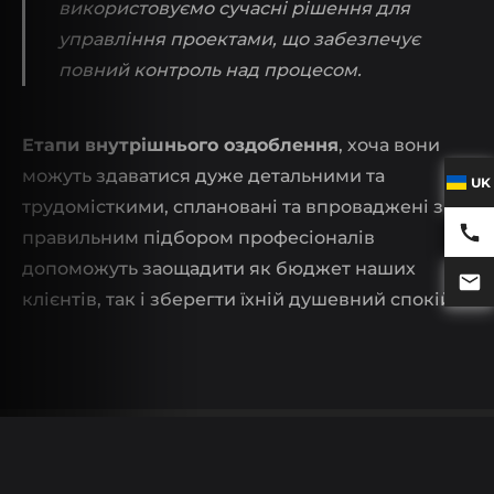
використовуємо сучасні рішення для
управління проектами, що забезпечує
повний контроль над процесом.
Етапи внутрішнього оздоблення
, хоча вони
можуть здаватися дуже детальними та
UK
трудомісткими, сплановані та впроваджені з
правильним підбором професіоналів
допоможуть заощадити як бюджет наших
клієнтів, так і зберегти їхній душевний спокій.