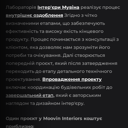
Лабораторія
Інтер'єри Мувіна
реалізує процес
внутрішнє оздоблення
Згідно з чітко
визначеними етапами, що забезпечують
ефективність та високу якість кінцевого
продукту. Процес починається з консультації з
клієнтом, яка дозволяє нам зрозуміти його
потреби та очікування. Далі створюється
попередній проєкт, який після затвердження
переходить до етапу детального технічного
проектування.
Впровадження проекту
включає координацію будівельних робіт до
завершальний етап,
який є авторським
наглядом та дизайном інтер'єру.
Один проєкт у Moovin Interiors коштує
приблизно
: