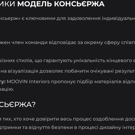
ТИКИ
МОДЕЛЬ КОНСЬЄРЖА
нсьерж» є ключовими для задоволення індивідуальни
жен член команди відповідає за окрему сферу спів
різних стилів, що гарантують унікальність кінцевого
на візуалізація дозволяє побачити очікувані результ
у:
MOOVIN Interiors пропонує підбір матеріалів відп
зацію.
НСЬЄРЖА?
тих, хто хоче довірити весь процес оздоблення до
дтримки та відчуття безпеки в процесі дизайну інтер