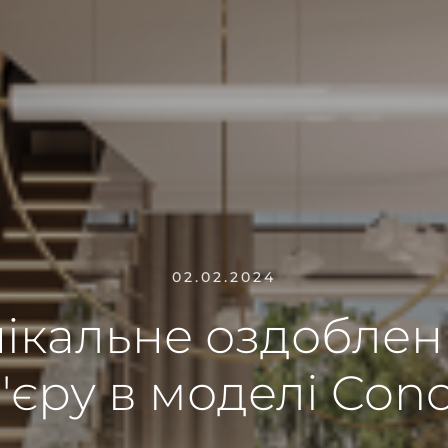
02.02.2024
нікальне оздоблен
'єру в моделі Con