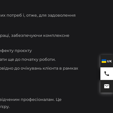
х потреб і, отже, для задоволення
праці, забезпечуючи комплексне
 ефекту проєкту
ати ще до початку роботи.
UK
овідно до очікувань клієнта в рамках
свідченим професіоналам. Це
'єру.