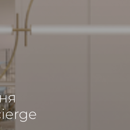
ня
cierge