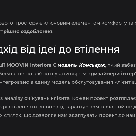
лового простору є ключовим елементом комфорту та 
утрішнє оздоблення
.
хід від ідеї до втілення
ії MOOVIN Interiors
Є
модель
Консьєрж
, який забе
 Більше не потрібно шукати окремо
дизайнери інтер'
 інтегровано в єдину модель обслуговування клієнтів
з аналізу очікувань клієнта. Кожен проект розглядає
а різні аспекти співпраці, гарантує комплексний підх
их стилях, що дозволяє нам адаптувати проект до на