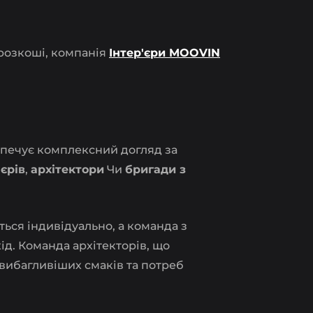
розкоші, компанія
Інтер'єри MOOVIN
зпечує комплексний догляд за
єрів
,
архітектори
Чи
бригади з
.
ться індивідуально, а команда з
ід. Команда архітекторів, що
йвибагливіших смаків та потреб