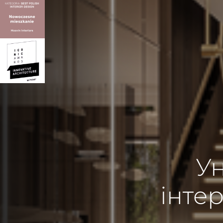
У
інтер