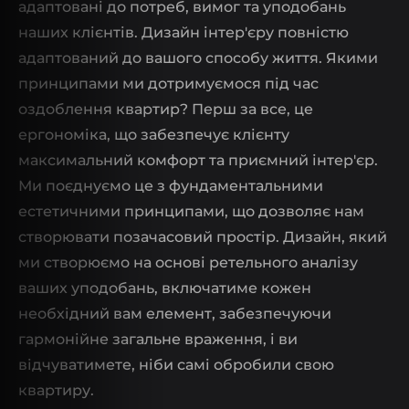
адаптовані до потреб, вимог та уподобань
наших клієнтів. Дизайн інтер'єру повністю
адаптований до вашого способу життя. Якими
принципами ми дотримуємося під час
оздоблення квартир? Перш за все, це
ергономіка, що забезпечує клієнту
максимальний комфорт та приємний інтер'єр.
Ми поєднуємо це з фундаментальними
естетичними принципами, що дозволяє нам
створювати позачасовий простір. Дизайн, який
ми створюємо на основі ретельного аналізу
ваших уподобань, включатиме кожен
необхідний вам елемент, забезпечуючи
гармонійне загальне враження, і ви
відчуватимете, ніби самі обробили свою
квартиру.