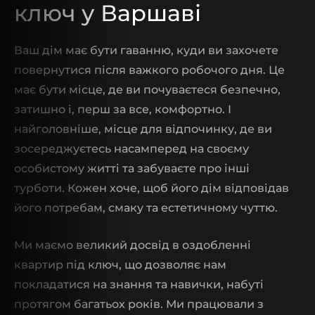
ключ у Варшаві
Ваш дім має бути гаванню, куди ви захочете
повернутися після важкого робочого дня. Це
має бути місце, де ви почуваєтеся безпечно,
затишно і, перш за все, комфортно. І
найголовніше, місце для відпочинку, де ви
зосереджуєтесь насамперед на своєму
особистому житті та забуваєте про інші
турботи. Кожен хоче, щоб його дім відповідав
його потребам, смаку та естетичному чуттю.
Ми маємо великий досвід в оздобленні
квартир під ключ, що дозволяє нам
покладатися на знання та навички, набуті
протягом багатьох років. Ми працювали з