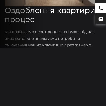
Оздоблення квартири –
процес
Ми починаємо весь процес з розмов, під час
яких ретельно аналізуємо потреби та
очікування наших клієнтів. Ми розглянемо
навіть найменші пропозиції, щоб забезпечити
успішну співпрацю для обох сторін.
Наступний крок – оптимізація внутрішнього
планування та підготовка архітектурного
проекту відповідно до ваших уподобань.
Після цього ми готуємо візуалізацію раніше
створеного дизайну простору вашої мрії. Ми