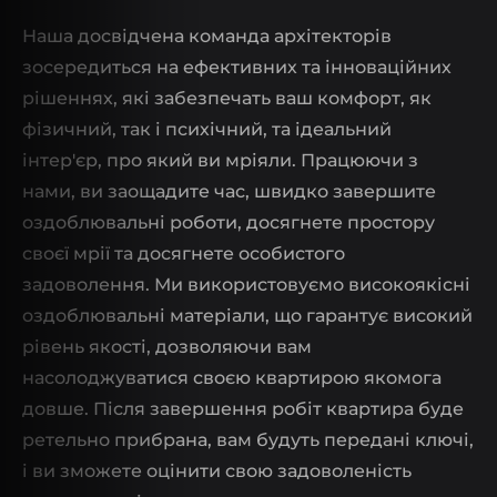
Наша досвідчена команда архітекторів
зосередиться на ефективних та інноваційних
рішеннях, які забезпечать ваш комфорт, як
фізичний, так і психічний, та ідеальний
інтер'єр, про який ви мріяли. Працюючи з
нами, ви заощадите час, швидко завершите
оздоблювальні роботи, досягнете простору
своєї мрії та досягнете особистого
задоволення. Ми використовуємо високоякісні
оздоблювальні матеріали, що гарантує високий
рівень якості, дозволяючи вам
насолоджуватися своєю квартирою якомога
довше. Після завершення робіт квартира буде
ретельно прибрана, вам будуть передані ключі,
і ви зможете оцінити свою задоволеність