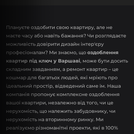
Плануєте оздобити свою квартиру, але не
маєте часу або навіть бажання? Чи розглядаєте
можливість довірити дизайн інтер'єру
професіоналам? Ми знаємо, що
оздоблення
квартир під ключ у Варшаві
, може бути досить
складним завданням, а ремонт квартир – це
кошмар для багатьох людей, які мріють про
ідеальний простір, відведений саме їм. Наша
компанія пропонує комплексне оздоблення
вашої квартири, незалежно від того, чи це
нерухомість, що належить забудовнику, чи
нерухомість на вторинному ринку. Ми
реалізуємо різноманітні проекти, які в 100%