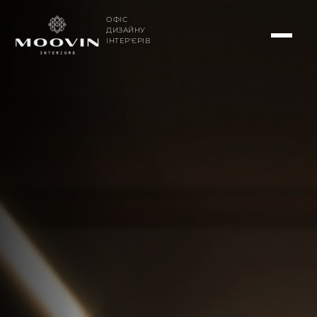
ОФІС
ДИЗАЙНУ
ІНТЕР'ЄРІВ