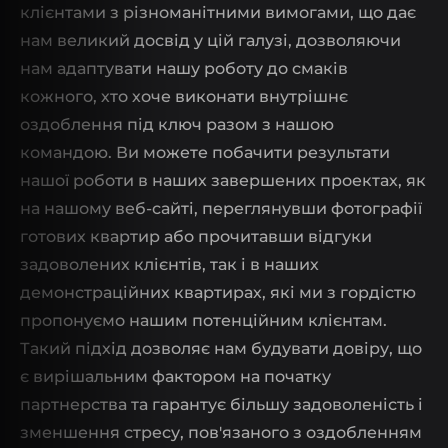
клієнтами з різноманітними вимогами, що дає
нам великий досвід у цій галузі, дозволяючи
нам адаптувати нашу роботу до смаків
кожного, хто хоче виконати внутрішнє
оздоблення під ключ разом з нашою
командою. Ви можете побачити результати
нашої роботи в наших завершених проектах, як
на нашому веб-сайті, переглянувши фотографії
готових квартир або прочитавши відгуки
задоволених клієнтів, так і в наших
демонстраційних квартирах, які ми з гордістю
пропонуємо нашим потенційним клієнтам.
Такий підхід дозволяє нам будувати довіру, що
є вирішальним фактором на початку
партнерства та гарантує більшу задоволеність і
зменшення стресу, пов'язаного з оздобленням