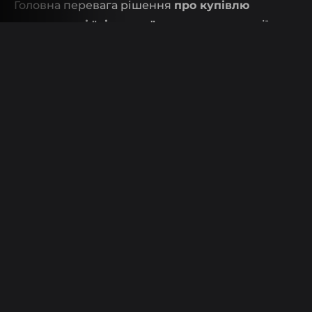
Головна перевага рішення
про купівлю
нерухомості "під ключ"
полягає в економії часу
та можливості негайно переїхати в нове житло.
Це рішення також полегшить тягар для людей,
які не почуваються „сильними” в цій галузі.
дизайн інтер'єру
або ж вони просто не хочуть
витрачати сили на підбір кольору стін до
куплених панелей.
Оздоблення квартири під ключ
Це пропонує
велику зручність та позбавлення від клопоту з
ремонтом. Вирішуючи придбати нерухомість,
варто розглянути цей варіант та
насолоджуватися гарно оформленим
інтер'єром без клопоту, пов'язаного з
особистою участю.