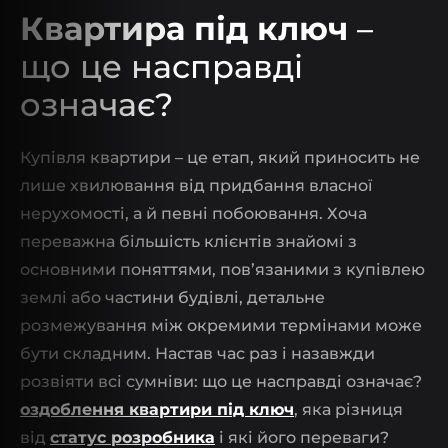
Квартира під ключ
–
що це насправді
означає?
Купівля квартири – це етап, який приносить не
лише хвилювання від придбання власної
нерухомості, а й певні побоювання. Хоча
переважна більшість клієнтів знайомі з
основними поняттями, пов’язаними з купівлею
землі або частини будівлі, детальне
розмежування між окремими термінами може
бути складним. Настав час раз і назавжди
розвіяти всі сумніви: що це насправді означає?
оздоблення квартири під ключ
, яка різниця
від
статус розробника
і які його переваги?