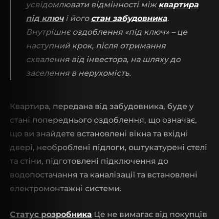
усвідомлювати відмінності між
квартира
під ключ
і його
стан забудовника
.
Внутрішнє оздоблення «під ключ» – це
наступний крок, після отримання
схвалення від інвестора, на шляху до
заселення в нерухомість.
Квартира, передана від забудовника, буде у
стані попереднього оздоблення, що означає,
що ви знайдете встановлені вікна та вхідні
двері, необроблені підлоги, оштукатурені стелі
та стіни, підготовлені підключення до
водопостачання та каналізації та встановлені
електромонтажні системи.
Статус розробника
Це не вимагає від покупців