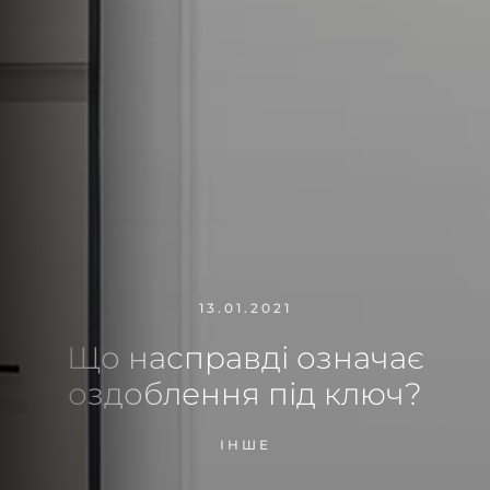
13.01.2021
Що насправді означає
оздоблення під ключ?
ІНШЕ