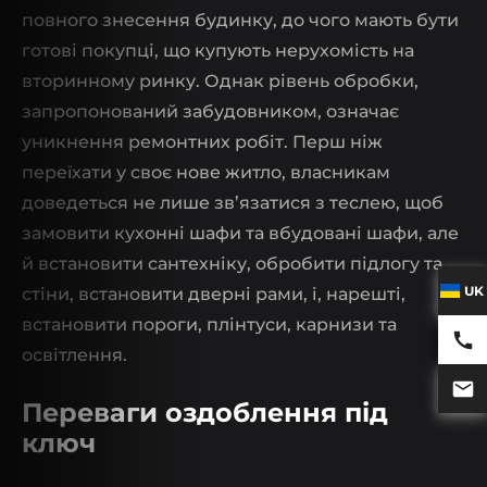
повного знесення будинку, до чого мають бути
готові покупці, що купують нерухомість на
вторинному ринку. Однак рівень обробки,
запропонований забудовником, означає
уникнення ремонтних робіт. Перш ніж
переїхати у своє нове житло, власникам
доведеться не лише зв’язатися з теслею, щоб
замовити кухонні шафи та вбудовані шафи, але
й встановити сантехніку, обробити підлогу та
UK
стіни, встановити дверні рами, і, нарешті,
встановити пороги, плінтуси, карнизи та
освітлення.
Переваги оздоблення під
ключ