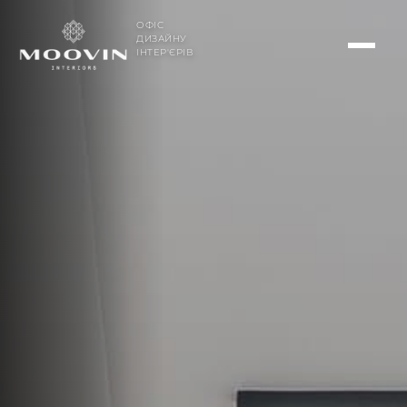
ОФІС
ДИЗАЙНУ
ІНТЕР'ЄРІВ