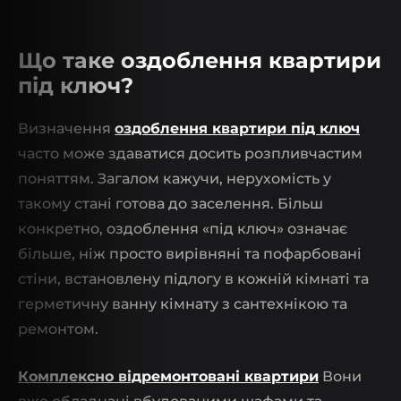
Що таке оздоблення квартири
під ключ?
Визначення
оздоблення квартири під ключ
часто може здаватися досить розпливчастим
поняттям. Загалом кажучи, нерухомість у
такому стані готова до заселення. Більш
конкретно, оздоблення «під ключ» означає
більше, ніж просто вирівняні та пофарбовані
стіни, встановлену підлогу в кожній кімнаті та
герметичну ванну кімнату з сантехнікою та
ремонтом.
Комплексно відремонтовані квартири
Вони