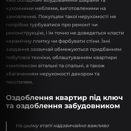
вже обладнані вбудованими шафами та
кухонними меблями, виготовленими на
замовлення. Покупцям такої нерухомості не
потрібно турбуватися про ремонт чи
реконструкцію, і їм точно не доведеться класти
керамічну плитку чи фарбувати стіни. Їхні
завдання зазвичай обмежуються придбанням
побутової техніки, облаштуванням квартири
комплексом вітальні та спальні, а також
збагаченням нерухомості декором та
текстилем.
Оздоблення квартир під ключ
та оздоблення забудовником
На цьому етапі надзвичайно важливо