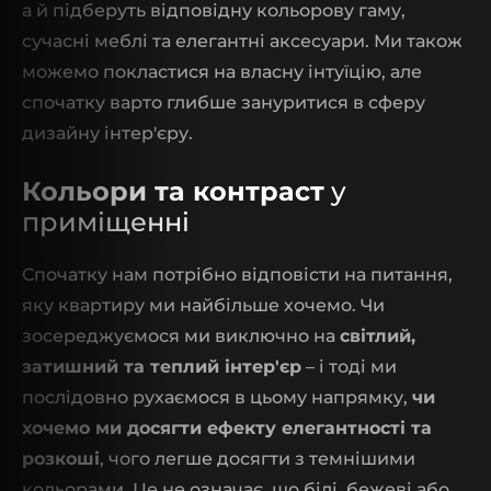
а й підберуть відповідну кольорову гаму,
сучасні меблі та елегантні аксесуари. Ми також
можемо покластися на власну інтуїцію, але
спочатку варто глибше зануритися в сферу
дизайну інтер'єру.
Кольори та контраст
у
приміщенні
Спочатку нам потрібно відповісти на питання,
яку квартиру ми найбільше хочемо. Чи
зосереджуємося ми виключно на
світлий,
затишний та теплий інтер'єр
– і тоді ми
послідовно рухаємося в цьому напрямку,
чи
хочемо ми досягти ефекту елегантності та
розкоші
, чого легше досягти з темнішими
кольорами. Це не означає, що білі, бежеві або