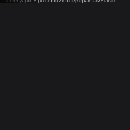
аксесуари. У розкішних інтер'єрах найбільш
бажаними є блискучі аксесуари, кришталеві
прикраси та скляні лампи. Стіл можна
прикрасити вазою або елегантною
декоративною вазою. Витончені золоті рамки
для картин або постерів додають нотку
елегантності. Книги, фотографії та свічки – це
елементи дизайну, які надають інтер'єру життя
та характеру.
Існує багато елементів, які визначають
розкішний характер інтер'єру. Завжди варто
зосереджуватися на якості матеріалів,
комфорті мешканців та витонченому, візуально
привабливому мінімалізмі.