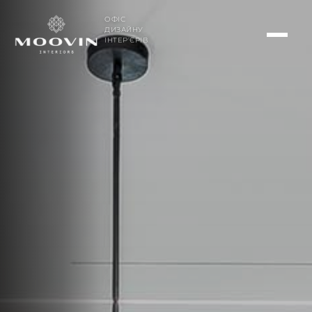
ОФІС
ДИЗАЙНУ
ІНТЕР'ЄРІВ