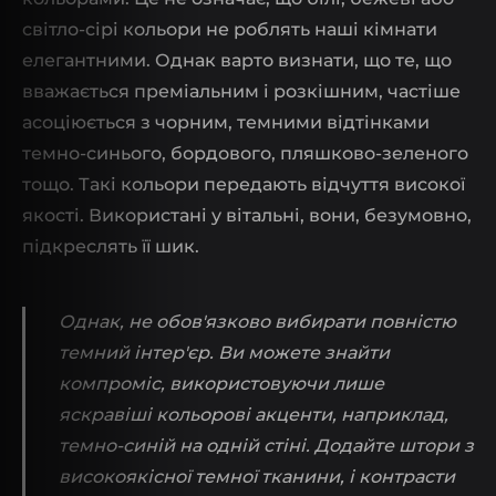
світло-сірі кольори не роблять наші кімнати
елегантними. Однак варто визнати, що те, що
вважається преміальним і розкішним, частіше
асоціюється з чорним, темними відтінками
темно-синього, бордового, пляшково-зеленого
тощо. Такі кольори передають відчуття високої
якості. Використані у вітальні, вони, безумовно,
підкреслять її шик.
Однак, не обов'язково вибирати повністю
темний інтер'єр. Ви можете знайти
компроміс, використовуючи лише
яскравіші кольорові акценти, наприклад,
темно-синій на одній стіні. Додайте штори з
високоякісної темної тканини, і контрасти