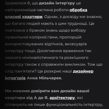
Здавалося б, що
дизайн інтер'єру
це
найприємніша частина роботи
обробка
власної квартири
. Однак, з досвіду ми знаємо,
що багато людей мають з цим труднощі. Це
пов'язано з браком знань щодо вибору
правильної колірної гами, пропорцій
використовуваних відтінків, аксесуарів
інтер'єру тощо. Досягнення враження так
званого мінімалістичного та розкішного
інтер'єру також є справжнім викликом. Тож що
слід пам'ятати? Це розкриє наші
дизайнер
інтер'єрів
Анна Мільчарек
.
Ми можемо довірити вам дизайн вашої
квартири від А до Я.
архітектору
, які
спланують не лише функціональність інтер'єру,