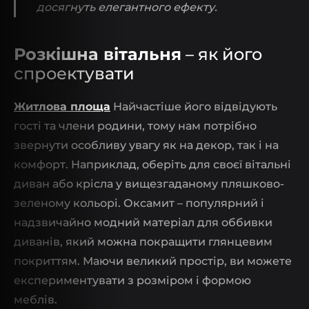
досягнуть елегантного ефекту.
Розкішна вітальня
– як його
спроектувати
Житлова площа
Найчастіше його відвідують
гості та члени родини, тому нам потрібно
звернути особливу увагу як на декор, так і на
комфорт. Наприклад, оберіть для своєї вітальні
диван або крісла у вищезгаданому пляшково-
зеленому кольорі. Оксамит – популярний і
надзвичайно модний матеріал для оббивки
диванів, який можна покращити глянцевим
покриттям. Маючи великий простір, ви можете
експериментувати з розміром і формою
меблів.