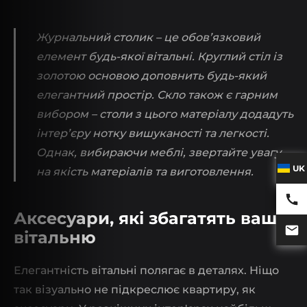
Журнальний столик – це обов’язковий
елемент будь-якої вітальні. Круглий стіл із
золотою основою доповнить будь-який
елегантний простір. Скло також є гарним
вибором – столи з цього матеріалу додадуть
інтер’єру нотку вишуканості та легкості.
Однак, вибираючи меблі, звертайте увагу
UK
на якість матеріалів та виготовлення.
Аксесуари, які збагатять вашу
вітальню
Елегантність вітальні полягає в деталях. Ніщо
так візуально не підкреслює квартиру, як