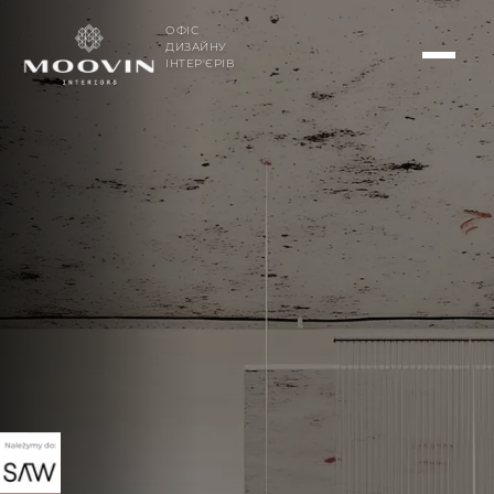
ОФІС
ДИЗАЙНУ
ІНТЕР'ЄРІВ