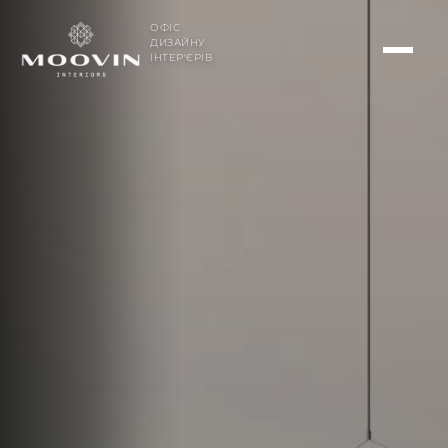
ОФІС
ДИЗАЙНУ
ІНТЕР'ЄРІВ