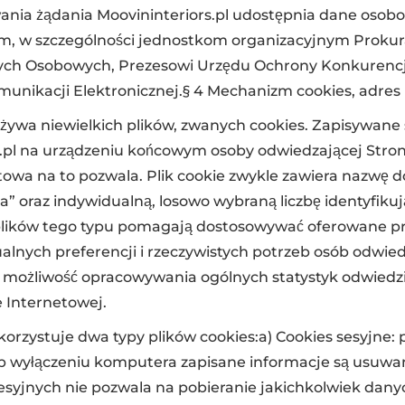
ania żądania Moovininteriors.pl udostępnia dane oso
w szczególności jednostkom organizacyjnym Prokuratu
ch Osobowych, Prezesowi Urzędu Ochrony Konkurencj
unikacji Elektronicznej.§ 4 Mechanizm cookies, adres 
żywa niewielkich plików, zwanych cookies. Zapisywane 
s.pl na urządzeniu końcowym osoby odwiedzającej Stronę
owa na to pozwala. Plik cookie zwykle zawiera nazwę d
a” oraz indywidualną, losowo wybraną liczbę identyfikuj
lików tego typu pomagają dostosowywać oferowane prz
alnych preferencji i rzeczywistych potrzeb osób odwie
ż możliwość opracowywania ogólnych statystyk odwied
 Internetowej.
korzystuje dwa typy plików cookies:a) Cookies sesyjne: 
ub wyłączeniu komputera zapisane informacje są usuwan
syjnych nie pozwala na pobieranie jakichkolwiek dan