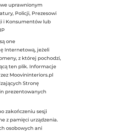
bowe uprawnionym
ry, Policji, Prezesowi
i i Konsumentów lub
IP
są one
 Internetową, jeżeli
omeny, z której pochodzi,
ącą ten plik. Informacje
ez Moovininteriors.pl
dzających Stronę
zin prezentowanych
po zakończeniu sesji
e z pamięci urządzenia.
ych osobowych ani