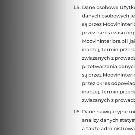
Dane osobowe Użytko
danych osobowych je
są przez Moovininteri
przez okres czasu od
Moovininteriors.pl i 
inaczej, termin przed
związanych z prowadz
przetwarzania danyc
są przez Moovininteri
przez okres odpowiada
inaczej, termin przed
związanych z prowadze
Dane nawigacyjne mo
analizy danych staty
a także administrowa