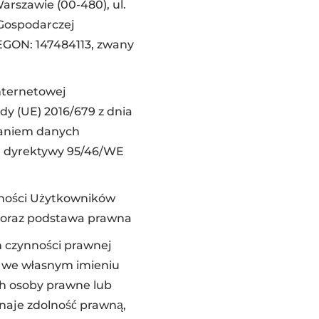
arszawie (00-480), ul.
i Gospodarczej
REGON: 147484113, zwany
nternetowej
y (UE) 2016/679 z dnia
rzaniem danych
a dyrektywy 95/46/WE
tności Użytkowników
e oraz podstawa prawna
h czynności prawnej
h we własnym imieniu
ch osoby prawne lub
naje zdolność prawną,