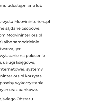
Komu udostępniane lub
zysta Moovininteriors.pl
ne są dane osobowe,
om Moovininteriors.pl
) albo samodzielnie
etwarzające.
wyłącznie na polecenie
, usługi księgowe,
Internetowej, systemy
interiors.pl korzysta
i sposoby wykorzystania
nych oraz bankowe.
pejskiego Obszaru