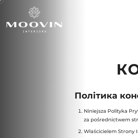
К
Політика кон
Niniejsza Polityka P
za pośrednictwem stro
Właścicielem Strony 