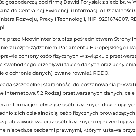
ć gospodarczą pod firmą Dawid Forysiak z siedzibą w W
isaną do Centralnej Ewidencji i Informacji o Działalnośc
istra Rozwoju, Pracy i Technologii, NIP: 9291674907, 
pl.
e przez Moovininteriors.pl za pośrednictwem Strony I
nie z Rozporządzeniem Parlamentu Europejskiego i Rad
w sprawie ochrony osób fizycznych w związku z przetwa
ie swobodnego przepływu takich danych oraz uchyleni
ie o ochronie danych), zwane również RODO.
okłada szczególnej staranności do poszanowania prywa
ę Internetową.§ 2 Rodzaj przetwarzanych danych, cel
biera informacje dotyczące osób fizycznych dokonującyc
ednio z ich działalnością, osób fizycznych prowadzącyc
czą lub zawodową oraz osób fizycznych reprezentujący
jne niebędące osobami prawnymi, którym ustawa przyz