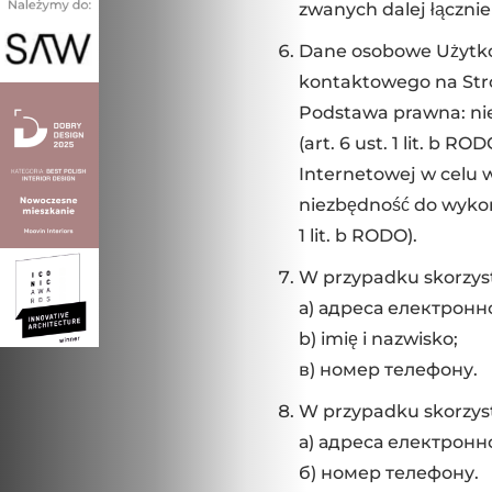
zwanych dalej łączni
Dane osobowe Użytkow
kontaktowego na Stro
Podstawa prawna: ni
(art. 6 ust. 1 lit. b 
Internetowej w celu
niezbędność do wykon
1 lit. b RODO).
W przypadku skorzyst
а) адреса електронн
b) imię i nazwisko;
в) номер телефону.
W przypadku skorzyst
а) адреса електронн
б) номер телефону.