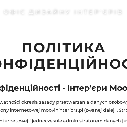
ОФІС ДИЗАЙНУ ІНТЕР'ЄРІВ
ПОЛІТИКА
ОНФІДЕНЦІЙНОС
фіденційності · Інтер'єри Moo
rywatności określa zasady przetwarzania danych osobo
ny internetowej moovininteriors.pl (zwanej dalej: „Str
Internetowej i jednocześnie administratorem danych je