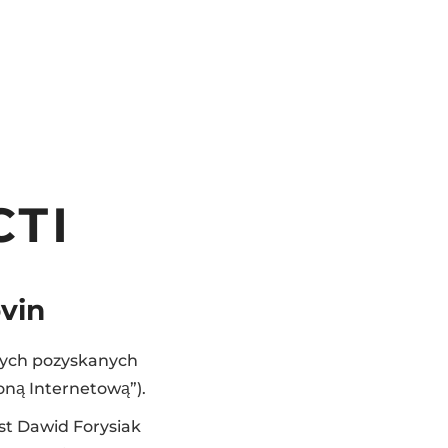
ТІ
vin
wych pozyskanych
oną Internetową”).
st Dawid Forysiak