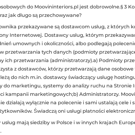
sobowych do Moovininteriors.pl jest dobrowolne.§ 3 
raz jak długo są przechowywane?
nika przekazywane są dostawcom usług, z których kor
ony Internetowej. Dostawcy usług, którym przekazywa
dnień umownych i okoliczności, albo podlegają poleceni
ów przetwarzania tych danych (podmioty przetwarzające
oby ich przetwarzania (administratorzy).a) Podmioty prz
orzysta z dostawców, którzy przetwarzają dane osobowe 
ależą do nich m.in. dostawcy świadczący usługę hostingu
y do marketingu, systemy do analizy ruchu na Stronie 
ci kampanii marketingowych;b) Administratorzy. Moovin
ie działają wyłącznie na polecenie i sami ustalają cele 
tkowników. Świadczą oni usługi płatności elektronicz
 usług mają siedziby w Polsce i w innych krajach Euro
.