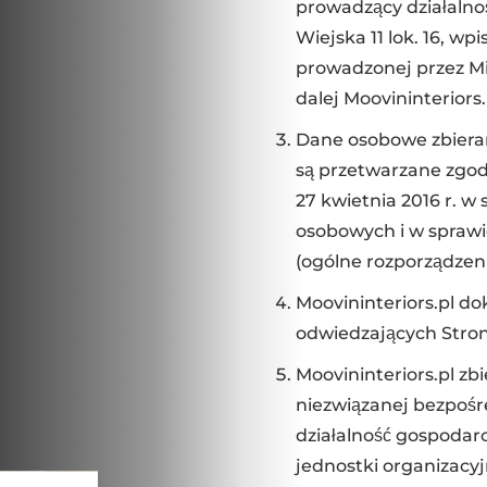
prowadzący działalnoś
Wiejska 11 lok. 16, wp
prowadzonej przez Min
dalej Moovininteriors.
Dane osobowe zbieran
są przetwarzane zgod
27 kwietnia 2016 r. 
osobowych i w spraw
(ogólne rozporządzen
Moovininteriors.pl d
odwiedzających Stron
Moovininteriors.pl z
niezwiązanej bezpośr
działalność gospodar
jednostki organizacy