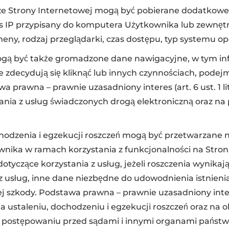
ze Strony Internetowej mogą być pobierane dodatkowe
es IP przypisany do komputera Użytkownika lub zewnęt
eny, rodzaj przeglądarki, czas dostępu, typ systemu o
ą być także gromadzone dane nawigacyjne, w tym inf
re zdecydują się kliknąć lub innych czynnościach, pode
a prawna – prawnie uzasadniony interes (art. 6 ust. 1 li
tania z usług świadczonych drogą elektroniczną oraz na
chodzenia i egzekucji roszczeń mogą być przetwarzane
nika w ramach korzystania z funkcjonalności na Stronie
otyczące korzystania z usług, jeżeli roszczenia wynikają
z usług, inne dane niezbędne do udowodnienia istnienia
 szkody. Podstawa prawna – prawnie uzasadniony interes (
a ustaleniu, dochodzeniu i egzekucji roszczeń oraz na 
w postępowaniu przed sądami i innymi organami państ