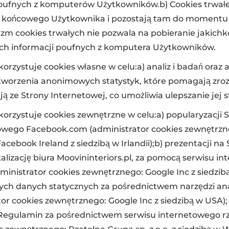
poufnych z komputerów Użytkowników.b) Cookies trwał
a końcowego Użytkownika i pozostają tam do momentu 
zm cookies trwałych nie pozwala na pobieranie jakich
ch informacji poufnych z komputera Użytkowników.
korzystuje cookies własne w celu:a) analiz i badań oraz 
 tworzenia anonimowych statystyk, które pomagają zroz
ą ze Strony Internetowej, co umożliwia ulepszanie jej st
korzystuje cookies zewnętrzne w celu:a) popularyzacji
owego Facebook.com (administrator cookies zewnętrzn
acebook Ireland z siedzibą w Irlandii);b) prezentacji na
alizację biura Moovininteriors.pl, za pomocą serwisu i
nistrator cookies zewnętrznego: Google Inc z siedzibą
ch danych statycznych za pośrednictwem narzędzi ana
tor cookies zewnętrznego: Google Inc z siedzibą w USA); 
 Regulamin za pośrednictwem serwisu internetowego r