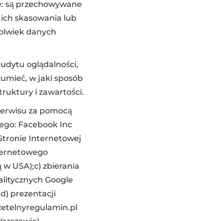
e: są przechowywane
ich skasowania lub
kolwiek danych
audytu oglądalności,
umieć, w jaki sposób
ruktury i zawartości.
 Serwisu za pomocą
ego: Facebook Inc
 Stronie Internetowej
nternetowego
 w USA);c) zbierania
litycznych Google
d) prezentacji
zetelnyregulamin.pl