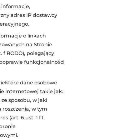
 informacje,
rzny adres IP dostawcy
peracyjnego.
ormacje o linkach
jmowanych na Stronie
t. f RODO), polegający
 poprawie funkcjonalności
 niektóre dane osobowe
 Internetowej takie jak:
 ze sposobu, w jaki
 roszczenia, w tym
art. 6 ust. 1 lit.
obronie
wowymi.