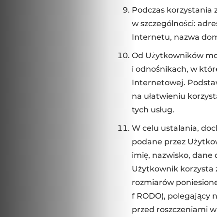
Podczas korzystania 
w szczególności: adr
Internetu, nazwa dom
Od Użytkowników mog
i odnośnikach, w któ
Internetowej. Podstaw
na ułatwieniu korzys
tych usług.
W celu ustalania, do
podane przez Użytkow
imię, nazwisko, dane d
Użytkownik korzysta 
rozmiarów poniesionej
f RODO), polegający n
przed roszczeniami 