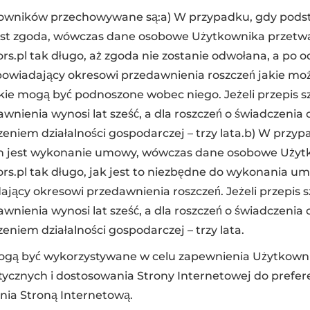
wników przechowywane są:a) W przypadku, gdy pods
st zgoda, wówczas dane osobowe Użytkownika przetw
ors.pl tak długo, aż zgoda nie zostanie odwołana, a po 
powiadający okresowi przedawnienia roszczeń jakie mo
jakie mogą być podnoszone wobec niego. Jeżeli przepis s
awnienia wynosi lat sześć, a dla roszczeń o świadczenia
eniem działalności gospodarczej – trzy lata.b) W przy
h jest wykonanie umowy, wówczas dane osobowe Użyt
ors.pl tak długo, jak jest to niezbędne do wykonania um
jący okresowi przedawnienia roszczeń. Jeżeli przepis 
awnienia wynosi lat sześć, a dla roszczeń o świadczenia
niem działalności gospodarczej – trzy lata.
gą być wykorzystywane w celu zapewnienia Użytkownik
stycznych i dostosowania Strony Internetowej do prefe
nia Stroną Internetową.