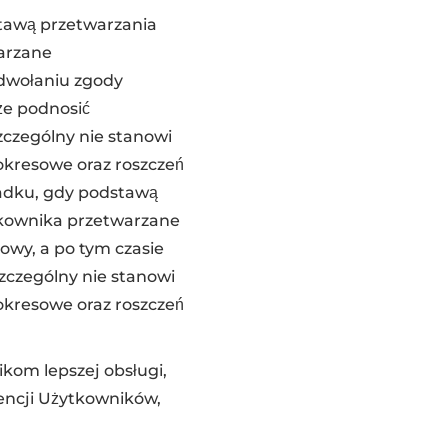
tawą przetwarzania
arzane
odwołaniu zgody
że podnosić
zczególny nie stanowi
 okresowe oraz roszczeń
padku, gdy podstawą
kownika przetwarzane
owy, a po tym czasie
szczególny nie stanowi
 okresowe oraz roszczeń
om lepszej obsługi,
rencji Użytkowników,