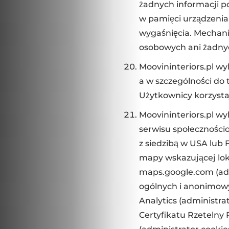
żadnych informacji 
w pamięci urządzeni
wygaśnięcia. Mechani
osobowych ani żadny
Moovininteriors.pl wy
a w szczególności do
Użytkownicy korzystaj
Moovininteriors.pl wy
serwisu społeczności
z siedzibą w USA lub F
mapy wskazującej lok
maps.google.com (admi
ogólnych i anonimowy
Analytics (administra
Certyfikatu Rzetelny