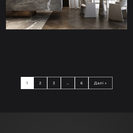
1
2
3
…
6
Далі »