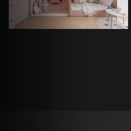
Пагінація
записів