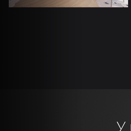
Пагінація
записів
У 