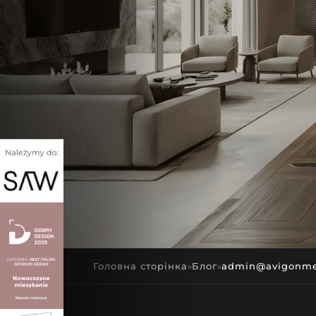
Головна сторінка
Блог
admin@avigonme
»
»