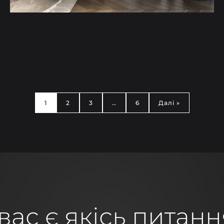
1
2
3
…
6
Далі »
вас є якісь питан